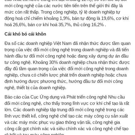
mới công nghệ của các nước tiên tiến trên thế giới thì đây là
mức còn rất thấp. Trong công nghiệp, tỷ lệ doanh nghiệp tự
động hoá chỉ chiếm khoảng 1,9%, bán tự động là 19,6%, cơ khí
hoá 26,6%, bán cơ khí hoá 35,7%, thủ công 16,2% .
Cái khó bó cái khôn
Đa số các doanh nghiệp Việt Nam đã nhận thức được tầm quan
trọng của việc đổi mới công nghệ trong doanh nghiệp và đã tiến
hành đầu tư đổi mới công nghệ hoặc đang xây dựng dự án đầu
tư công nghệ. Khoảng 30% doanh nghiệp chưa nhận thức được
đầy đủ tầm quan trọng của việc đổi mới công nghệ trong doanh
nghiệp, chưa có chiến lược phát trển doanh nghiệp hoặc chưa
định hướng được phương thức, hướng đầu tư đổi mới công
nghệ, thiết bị của doanh nghiệp.
Báo cáo của Cục Ứng dụng và Phát triển công nghệ Nhu cầu
đổi mới công nghệ, cho thấy trong lĩnh vực cơ khí chế tạo là rất
lớn. Các doanh nghiệp tập trung đổi mới công nghệ trong các
lĩnh vực thiết kế, công nghệ chế tạo các máy công cụ sản xuất
và các máy móc phục vụ giao thông vận tải, công nghệ gia
công cắt gọt chính xác và siêu chính xác và công nghệ chế tạo
rô bốt và tay máy công nghiệp.