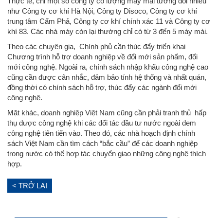
Thực tế, chỉ một số công ty có lượng máy mài tương đối nhiều
như Công ty cơ khí Hà Nội, Công ty Disoco, Công ty cơ khí
trung tâm Cẩm Phả, Công ty cơ khí chính xác 11 và Công ty cơ
khí 83. Các nhà máy còn lại thường chỉ có từ 3 đến 5 máy mài.
Theo các chuyên gia, Chính phủ cần thúc đẩy triển khai
Chương trình hỗ trợ doanh nghiệp về đổi mới sản phẩm, đổi
mới công nghệ. Ngoài ra, chính sách nhập khẩu công nghệ cao
cũng cần được cân nhắc, đảm bảo tính hệ thống và nhất quán,
đồng thời có chính sách hỗ trợ, thúc đẩy các ngành đổi mới
công nghệ.
Mặt khác, doanh nghiệp Việt Nam cũng cần phải tranh thủ hấp
thụ được công nghệ khi các đối tác đầu tư nước ngoài đem
công nghệ tiên tiến vào. Theo đó, các nhà hoạch định chính
sách Việt Nam cần tìm cách “bắc cầu” để các doanh nghiệp
trong nước có thể hợp tác chuyển giao những công nghệ thích
hợp.
< TRỞ LẠI