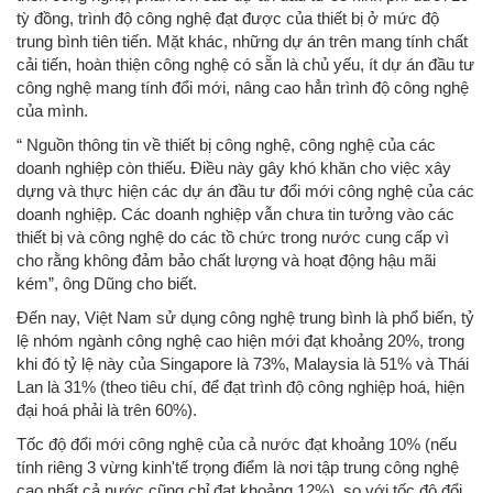
tỳ đồng, trình độ công nghệ đạt được của thiết bị ở mức độ
trung bình tiên tiến. Mặt khác, những dự án trên mang tính chất
cải tiến, hoàn thiện công nghệ có sẵn là chủ yếu, ít dự án đầu tư
công nghệ mang tính đổi mới, nâng cao hẳn trình độ công nghệ
của mình.
“ Nguồn thông tin về thiết bị công nghệ, công nghệ của các
doanh nghiệp còn thiếu. Điều này gây khó khăn cho việc xây
dựng và thực hiện các dự án đầu tư đổi mới công nghệ của các
doanh nghiệp. Các doanh nghiệp vẫn chưa tin tưởng vào các
thiết bị và công nghệ do các tồ chức trong nước cung cấp vì
cho rằng không đảm bảo chất lượng và hoạt động hậu mãi
kém”, ông Dũng cho biết.
Đến nay, Việt Nam sử dụng công nghệ trung bình là phổ biến, tỷ
lệ nhóm ngành công nghệ cao hiện mới đạt khoảng 20%, trong
khi đó tỷ lệ này của Singapore là 73%, Malaysia là 51% và Thái
Lan là 31% (theo tiêu chí, để đạt trình độ công nghiệp hoá, hiện
đại hoá phải là trên 60%).
Tốc độ đổi mới công nghệ của cả nước đạt khoảng 10% (nếu
tính riêng 3 vừng kinh'tế trọng điểm là nơi tập trung công nghệ
cao nhất cả nước cũng chỉ đạt khoảng 12%), so với tốc độ đổi