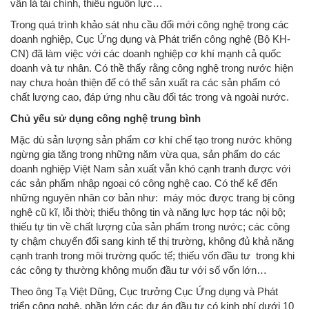
vẫn là tài chính, thiếu nguồn lực…
Trong quá trình khảo sát nhu cầu đổi mới công nghệ trong các
doanh nghiệp, Cục Ứng dụng và Phát triển công nghệ (Bộ KH-
CN) đã làm việc với các doanh nghiệp cơ khí mạnh cả quốc
doanh và tư nhân. Có thề thấy rằng công nghệ trong nước hiện
nay chưa hoàn thiện để có thể sản xuất ra các sản phẩm có
chất lượng cao, đáp ứng nhu cầu đối tác trong và ngoài nước.
Chủ yếu sử dụng công nghệ trung bình
Mặc dù sản lượng sản phẩm cơ khí chế tạo trong nước không
ngừng gia tăng trong những năm vừa qua, sản phẩm do các
doanh nghiệp Việt Nam sản xuất vẫn khó cạnh tranh được với
các sản phẩm nhập ngoại có công nghệ cao. Có thể kể đến
những nguyên nhân cơ bản như: máy móc được trang bị công
nghệ cũ kĩ, lỗi thời; thiếu thông tin và năng lực hợp tác nội bộ;
thiếu tự tin về chất lượng của sản phẩm trong nước; các công
ty chậm chuyển đổi sang kinh tế thị trường, không đủ khả năng
cạnh tranh trong môi trường quốc tế; thiếu vốn đầu tư trong khi
các công ty thường không muốn đầu tư với số vốn lớn…
Theo ông Tạ Việt Dũng, Cục trưởng Cục Ứng dụng và Phát
triển công nghệ, phần lớn các dự án đầu tư có kinh phí dưới 10