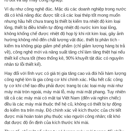
Ví dụ như công nghệ đúc. Mặc dù các doanh nghiệp trong nước
đã có khả năng đúc được tất cả các loại thép tốt mong muốn
nhưng hầu hết chưa trang bị thiết bị kiểm tra nhiệt độ kim loại
lỏng, thiết bị điều khiển tự động nhiệt độ nước kim loại lỏng,
không khống chế được nhiệt độ họp lý khi rót kim loại, gây ảnh
hường không nhỏ đến chất lượng vật đúc. thiết bị phân tích -
kiểm tra không giúp giảm phế phẩm (chỉ giảm lượng hàng bị trả
về), công nghệ mới và năng suất tăng chỉ làm tăng thiệt hại nếu
thiết kế chưa tốt (theo thống kê, 90% khuyết tật đúc có nguyên
nhân từ lỗi thiết kế).
Hay đối với lĩnh vực có giá trị gia tăng cao và đòi hỏi hàm lượng
công nghệ lớn là gia công cơ khí chính xác. Hầu hết cấc công
ty cơ khí chế tạo đều phải được trang bị các loại máy mài như
máy mài tròn ngoài, máy mài lỗ, máy mài mặt phang. Tuy nhiên
tất cả các máy mài có mặt tại Việt Nam (đến vài nghìn chiếc)
đều là các máy mài thuộc thế hệ cũ, không có thiết bị tự động
đo kiểm tra trên máy. Độ chính xác về kích thước của chi tiết
được mài hoàn toàn phụ thuộc vào người công nhân; rất khó
đạt được độ ổn định của kích thước khi mài.