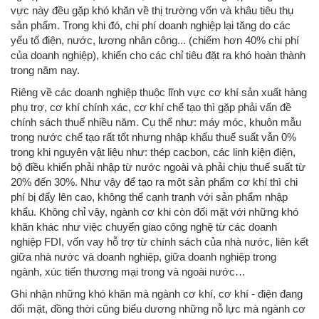
vực này đều gặp khó khăn về thị trường vốn và khâu tiêu thụ
sản phẩm. Trong khi đó, chi phí doanh nghiệp lại tăng do các
yếu tố điện, nước, lương nhân công... (chiếm hơn 40% chi phí
của doanh nghiệp), khiến cho các chỉ tiêu đặt ra khó hoàn thành
trong năm nay.
Riêng về các doanh nghiệp thuộc lĩnh vực cơ khí sản xuất hàng
phụ trợ, cơ khí chính xác, cơ khí chế tạo thì gặp phải vấn đề
chính sách thuế nhiều năm. Cụ thể như: máy móc, khuôn mẫu
trong nước chế tạo rất tốt nhưng nhập khẩu thuế suất vẫn 0%
trong khi nguyên vật liệu như: thép cacbon, các linh kiện điện,
bộ điều khiển phải nhập từ nước ngoài và phải chịu thuế suất từ
20% đến 30%. Như vậy để tạo ra một sản phẩm cơ khí thì chi
phí bị đẩy lên cao, không thể cạnh tranh với sản phẩm nhập
khẩu. Không chỉ vậy, ngành cơ khi còn đối mặt với những khó
khăn khác như việc chuyển giao công nghệ từ các doanh
nghiệp FDI, vốn vay hỗ trợ từ chính sách của nhà nước, liên kết
giữa nhà nước và doanh nghiệp, giữa doanh nghiệp trong
ngành, xúc tiến thương mại trong và ngoài nước…
Ghi nhận những khó khăn mà ngành cơ khí, cơ khí - điện đang
đối mặt, đồng thời cũng biểu dương những nỗ lực mà ngành cơ