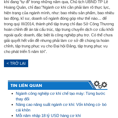
khí đang “tự đi” trong những năm qua, Chủ tịch UBND TP Lê
Hoàng Quân, chỉ đạo:"Ngành cơ khí cần phải làm rõ thực lực,
hiện trạng của ngành mình, như: bao nhiêu sản phẩm, bao nhiêu
lao động, kĩ sư, doanh số ngành đóng góp như thế nào… để
trong quý III/2014, thành phố tập trung chỉ đạo Sở Công Thương
hoàn chỉnh đề án tái cấu trúc, tập trung chuyển dịch cơ cấu khối
ngoài quốc doanh, đặc biệt là công nghiệp phụ trợ. Có thể chưa
giải quyết hết vấn đề nhưng phải làm cơ sở đề chúng ta hoàn
chỉnh, tập trung phục vụ cho Đại hội Đảng, tập trung phục vụ
cho phát triển 5 năm tới".
< TRỞ LẠI
TIN LIÊN QUAN
Ngành công nghiệp cơ khí chế tạo máy: Từng bước
thay đổi
Nâng cao năng suất ngành cơ khí: Vốn không có- bó
cái khôn
Mỗi năm nhập 18 tỷ USD hàng cơ khí