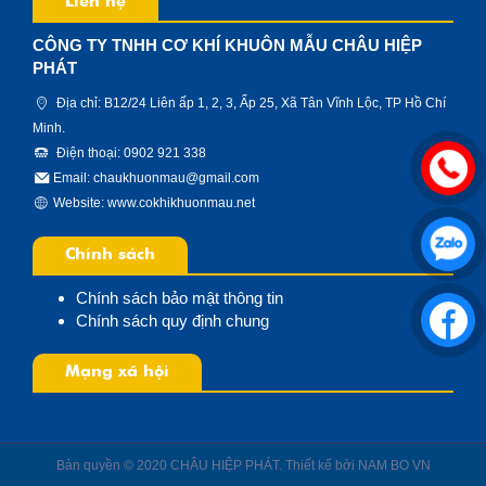
Liên hệ
CÔNG TY TNHH CƠ KHÍ KHUÔN MẪU CHÂU HIỆP
PHÁT
Địa chỉ: B12/24 Liên ấp 1, 2, 3, Ấp 25, Xã Tân Vĩnh Lộc, TP Hồ Chí
Minh.
Điện thoại: 0902 921 338
Email: chaukhuonmau@gmail.com
Website:
www.cokhikhuonmau.net
Chính sách
Chính sách bảo mật thông tin
Chính sách quy định chung
Mạng xã hội
Bản quyền © 2020 CHÂU HIỆP PHÁT. Thiết kế bởi
NAM BO VN