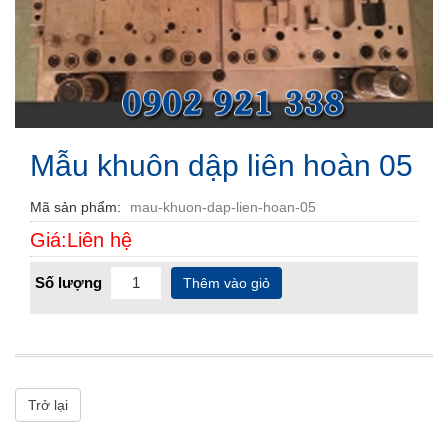
Mẫu khuôn dập liên hoàn 05
Mã sản phẩm
mau-khuon-dap-lien-hoan-05
Giá:Liên hệ
Số lượng
Thêm vào giỏ
Trở lại